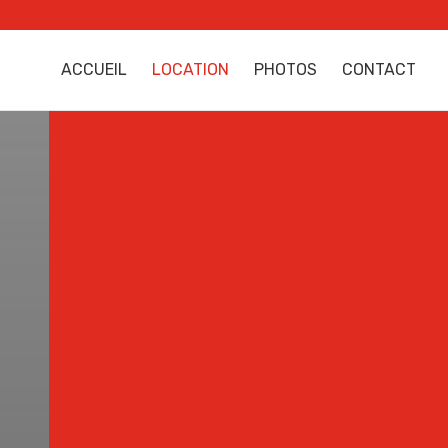
ACCUEIL
LOCATION
PHOTOS
CONTACT
ENTREPRENEURS
Matériel destiné aux
entrepreneurs.
JARDINAGE
Matériel de jardinage.
BRICOLAGE
Matériel de bricolage.