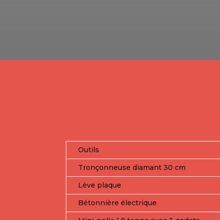
Outils
Tronçonneuse diamant 30 cm
Lève plaque
Bétonnière électrique