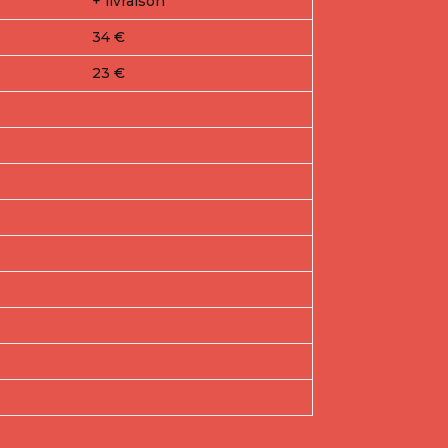
+ livraison
34 €
23 €