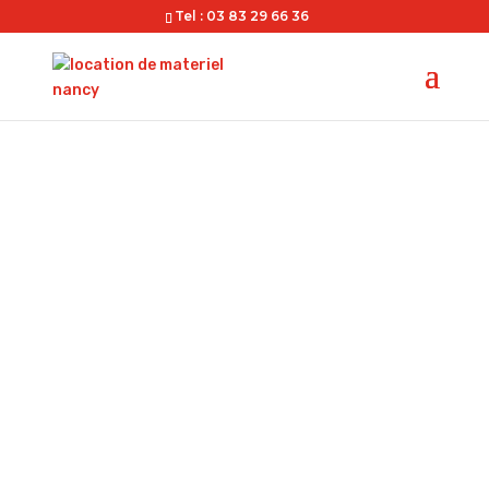
Tel : 03 83 29 66 36
CONTACT

ADRESSE
30 Avenue Charles de Gaulle
54425 Pulnoy

TÉLÉPHONE
03 83 29 66 36

HORAIRES